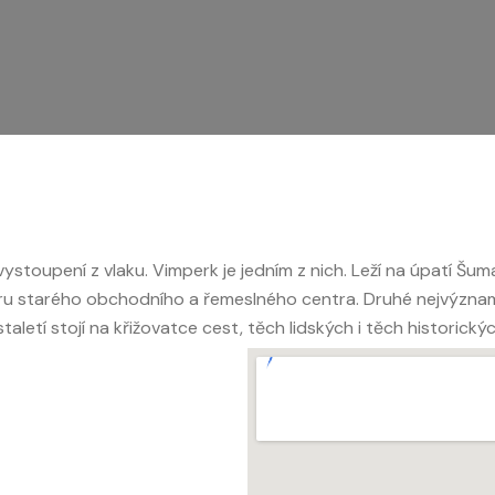
 vystoupení z vlaku. Vimperk je jedním z nich. Leží na úpatí Šu
ru starého obchodního a řemeslného centra. Druhé nejvýznamn
aletí stojí na křižovatce cest, těch lidských i těch historický