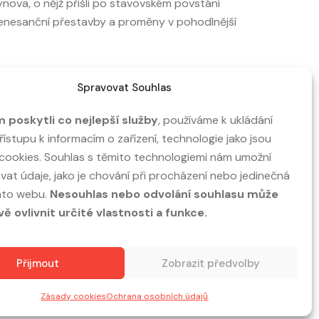
hýnova, o nějž přišli po stavovském povstání
 renesanční přestavby a proměny v pohodlnější
vtiskl Vimperku podobu, kterou v základu známe
Spravovat Souhlas
nční tvář.
poskytli co nejlepší služby
, používáme k ukládání
tí, a stoupáte k místu, jehož kořeny sahají
ístupu k informacím o zařízení, technologie jako jsou
ku 1948 a po různých peripetiích se po roce
cookies. Souhlas s těmito technologiemi nám umožní
at údaje, jako je chování při procházení nebo jedinečná
mto webu.
Nesouhlas nebo odvolání souhlasu může
jprve město, jeho ulice, náměstí a každodenní
vě ovlivnit určité vlastnosti a funkce.
utečně je: město pod Šumavou, jehož příběh se
Přijmout
Zobrazit předvolby
Zásady cookies
Ochrana osobních údajů