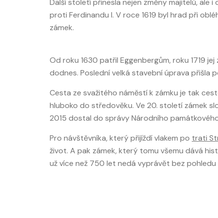
Další století přinesla nejen změny majitelů, ale
proti Ferdinandu I. V roce 1619 byl hrad při o
zámek.
Od roku 1630 patřil Eggenbergům, roku 1719 jej
dodnes. Poslední velká stavební úprava přišla 
Cesta ze svažitého náměstí k zámku je tak cestou
hluboko do středověku. Ve 20. století zámek slo
2015 dostal do správy Národního památkového
Pro návštěvníka, který přijíždí vlakem po
trati S
život. A pak zámek, který tomu všemu dává hist
už více než 750 let nedá vyprávět bez pohled