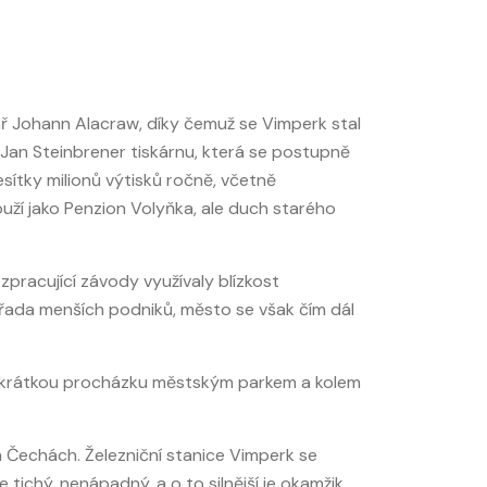
ař Johann Alacraw, díky čemuž se Vimperk stal
 Jan Steinbrener tiskárnu, která se postupně
desítky milionů výtisků ročně, včetně
louží jako Penzion Volyňka, ale duch starého
pracující závody využívaly blízkost
 řada menších podniků, město se však čím dál
na krátkou procházku městským parkem a kolem
ích Čechách. Železniční stanice Vimperk se
tichý, nenápadný, a o to silnější je okamžik,