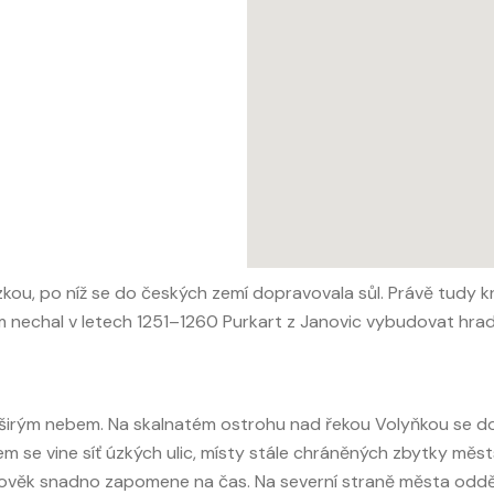
kou, po níž se do českých zemí dopravovala sůl. Právě tudy kr
m nechal v letech 1251–1260 Purkart z Janovic vybudovat hrad,
d širým nebem. Na skalnatém ostrohu nad řekou Volyňkou se d
lem se vine síť úzkých ulic, místy stále chráněných zbytky mě
lověk snadno zapomene na čas. Na severní straně města oddě