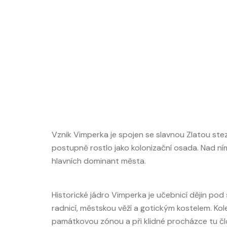
Vznik Vimperka je spojen se slavnou Zlatou stez
postupně rostlo jako kolonizační osada. Nad ní
hlavních dominant města.
Historické jádro Vimperka je učebnicí dějin po
radnicí, městskou věží a gotickým kostelem. Ko
památkovou zónou a při klidné procházce tu č