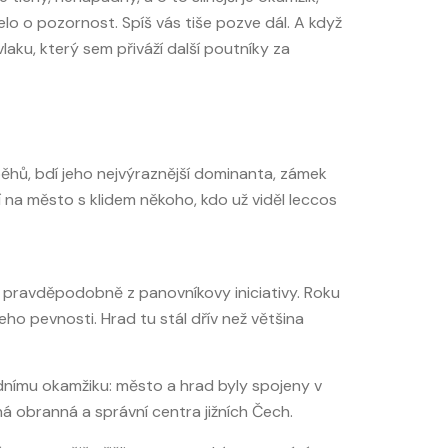
lo o pozornost. Spíš vás tiše pozve dál. A když
aku, který sem přiváží další poutníky za
běhů, bdí jeho nejvýraznější dominanta, zámek
í na město s klidem někoho, kdo už viděl leccos
d, pravděpodobně z panovníkovy iniciativy. Roku
ho pevnosti. Hrad tu stál dřív než většina
sadnímu okamžiku: město a hrad byly spojeny v
á obranná a správní centra jižních Čech.