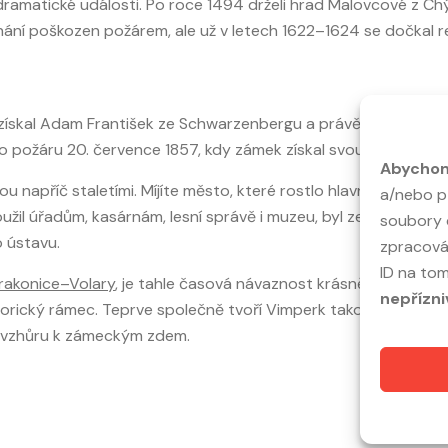
 i dramatické události. Po roce 1494 drželi hrad Malovcové z C
bléhání poškozen požárem, ale už v letech 1622–1624 se dočkal
 získal Adam František ze Schwarzenbergu a právě jejich rod 
po požáru 20. července 1857, kdy zámek získal svou novorenesa
Abychom 
 napříč staletími. Míjíte město, které rostlo hlavně v 19. stole
a/nebo př
užil úřadům, kasárnám, lesní správě i muzeu, byl zestátněn ro
soubory 
 ústavu.
zpracováv
ID na to
trakonice–Volary
, je tahle časová návaznost krásně čitelná. Ne
nepřízni
orický rámec. Teprve společně tvoří Vimperk takový, jaký sk
u vzhůru k zámeckým zdem.