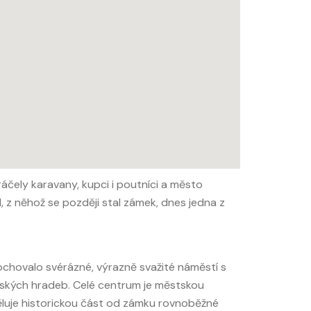
áčely karavany, kupci i poutníci a město
 z něhož se později stal zámek, dnes jedna z
ochovalo svérázné, výrazně svažité náměstí s
stských hradeb. Celé centrum je městskou
luje historickou část od zámku rovnoběžné