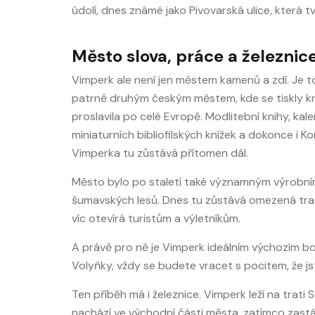
údolí, dnes známé jako Pivovarská ulice, která 
Město slova, práce a železnic
Vimperk ale není jen městem kamenů a zdí. Je t
patrně druhým českým městem, kde se tiskly knih
proslavila po celé Evropě. Modlitební knihy, kale
miniaturních bibliofilských knížek a dokonce i K
Vimperka tu zůstává přítomen dál.
Město bylo po staletí také významným výrobním 
šumavských lesů. Dnes tu zůstává omezená tradi
víc otevírá turistům a výletníkům.
A právě pro ně je Vimperk ideálním výchozím b
Volyňky, vždy se budete vracet s pocitem, že jst
Ten příběh má i železnice. Vimperk leží na trati 
nachází ve východní části města, zatímco zastáv