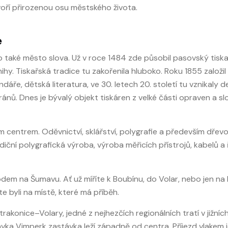
tvoří přirozenou osu městského života.
e
o také město slova. Už v roce 1484 zde působil pasovský tisk
y. Tiskařská tradice tu zakořenila hluboko. Roku 1855 založil
ndáře, dětská literatura, ve 30. letech 20. století tu vznikaly 
oránů. Dnes je bývalý objekt tiskáren z velké části opraven a s
centrem. Oděvnictví, sklářství, polygrafie a především dřevoz
ční polygrafická výroba, výroba měřicích přístrojů, kabelů a
odem na Šumavu. Ať už míříte k Boubínu, do Volar, nebo jen 
e byli na místě, které má příběh.
Strakonice–Volary, jedné z nejhezčích regionálních tratí v jižn
ka Vimperk zastávka leží západně od centra. Příjezd vlakem je 