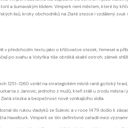
torií a šumavským klidem. Vimperk není městem, které by křiče
kých lisů, kroky obchodníků na Zlaté stezce i vzdálený zvuk vl
li v předchozím textu jako o křižovatce stezek, řemesel a pří
čejí po svahu a Volyňka tiše obtéká skalní ostroh, zámek shlíž
letech 1251–1260 vznikl na strategickém místě raně gotický hra
arta z Janovic, jednoho z mužů, kteří stáli u zrodu města i je
Zlatá stezka a bezpečnost nově vznikajícího sídla.
d dostal do rukou vladyků ze Sulevic a v roce 1479 došlo k zá
ta Haselburk. Vimperk se tím definitivně zařadil mezi významn