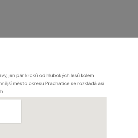
mavy, jen pár kroků od hlubokých lesů kolem
ější město okresu Prachatice se rozkládá asi
ch