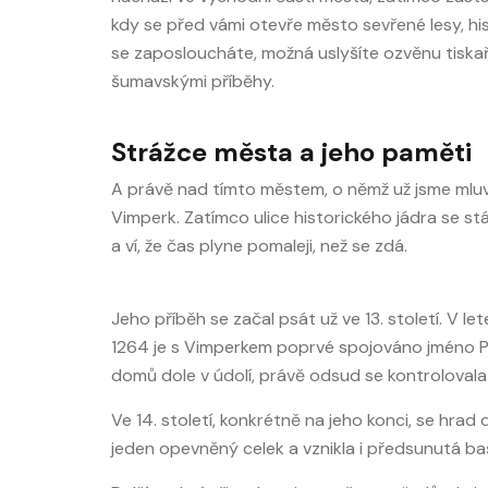
kdy se před vámi otevře město sevřené lesy, his
se zaposloucháte, možná uslyšíte ozvěnu tiskařs
šumavskými příběhy.
Strážce města a jeho paměti
A právě nad tímto městem, o němž už jsme mluvi
Vimperk. Zatímco ulice historického jádra se stá
a ví, že čas plyne pomaleji, než se zdá.
Jeho příběh se začal psát už ve 13. století. V 
1264 je s Vimperkem poprvé spojováno jméno Purk
domů dole v údolí, právě odsud se kontrolovala 
Ve 14. století, konkrétně na jeho konci, se hra
jeden opevněný celek a vznikla i předsunutá baš