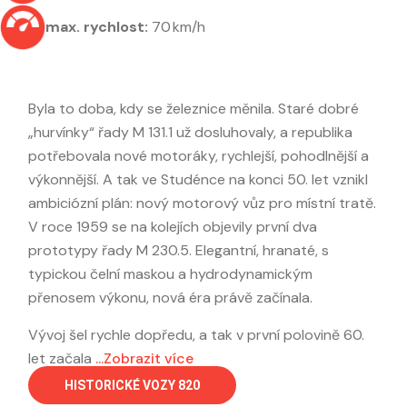
max. rychlost:
70 km/h
Byla to doba, kdy se železnice měnila. Staré dobré
„hurvínky“ řady M 131.1 už dosluhovaly, a republika
potřebovala nové motoráky, rychlejší, pohodlnější a
výkonnější. A tak ve Studénce na konci 50. let vznikl
ambiciózní plán: nový motorový vůz pro místní tratě.
V roce 1959 se na kolejích objevily první dva
prototypy řady M 230.5. Elegantní, hranaté, s
typickou čelní maskou a hydrodynamickým
přenosem výkonu, nová éra právě začínala.
Vývoj šel rychle dopředu, a tak v první polovině 60.
let začala
...Zobrazit více
HISTORICKÉ VOZY 820