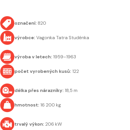
označení:
820
výrobce:
Vagonka Tatra Studénka
výroba v letech:
1959–1963
počet vyrobených kusů:
122
délka přes nárazníky:
18,5 m
hmotnost:
16 200 kg
trvalý výkon:
206 kW