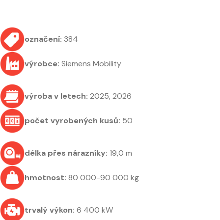
označení:
384
výrobce:
Siemens Mobility
výroba v letech:
2025, 2026
počet vyrobených kusů:
50
délka přes nárazníky:
19,0 m
hmotnost:
80 000-90 000 kg
trvalý výkon:
6 400 kW